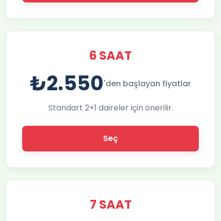
6 SAAT
₺2.550
'den başlayan fiyatlar
Standart 2+1 daireler için önerilir.
Seç
7 SAAT